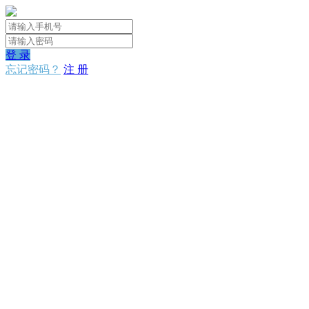
登 录
忘记密码？
注 册